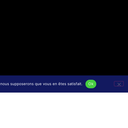
e, nous supposerons que vous en êtes satisfait.
Ok
tique de confidentialité