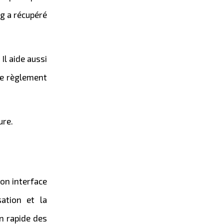
ng a récupéré
. Il aide aussi
le règlement
ure.
on interface
sation et la
on rapide des