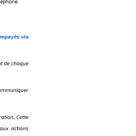
léphone.
impayés via
nt de chaque
communiquer
ation. Cette
aux actions